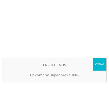
Día de Andalucía: Historia,
Celebraciones y el Aceite como Seña de
Identidad
Feb 25, 2026
El Día de Andalucía, celebrado cada 28 de febrero, es
una de las fechas más importantes...
ENVÍO GRATIS
CERRAR
En compras superiores a 100€