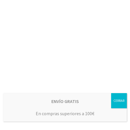
CAJA 15x1L AOVE CLÁSICO PICUAL 25/26
81,95
€
Añadir al carrito
ENVÍO GRATIS
CERRAR
En compras superiores a 100€