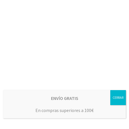
ENVÍO GRATIS
CERRAR
En compras superiores a 100€
CAJA 6x500ML AOVE MIX TEMPRANO NUEVA COSECHA 25/26
CON ESTUCHE